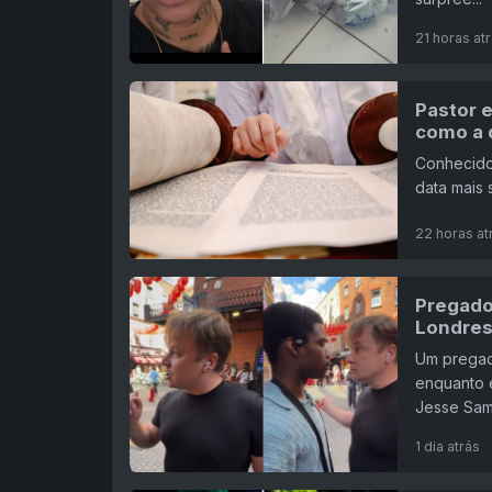
21 horas at
Pastor e
como a 
Conhecido
data mais 
22 horas at
Pregado
Londres
Um pregado
enquanto e
Jesse Sam
1 dia atrás