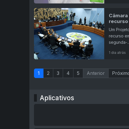
Câmara 
recurso
Um Projeto
recurso em
segunda-..
1 dia atrás
1
2
3
4
5
Anterior
Próxim
Aplicativos