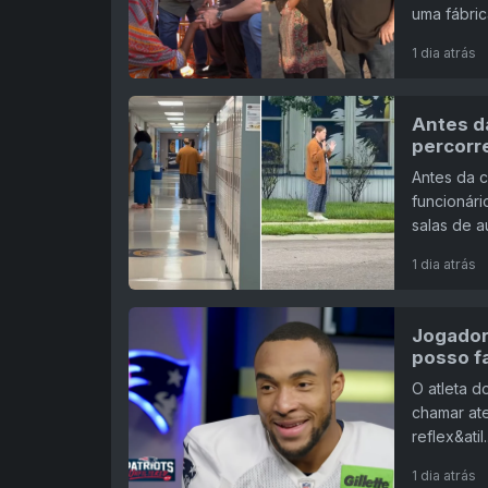
uma fábric
1 dia atrás
Antes da
percorr
Antes da 
funcionári
salas de au
1 dia atrás
Jogador 
posso f
O atleta d
chamar at
reflex&atil..
1 dia atrás