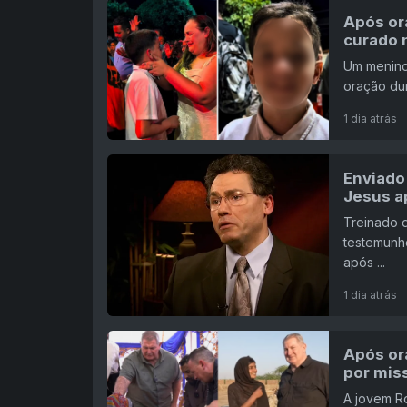
Após or
curado 
Um menino
oração dur
1 dia atrás
Enviado 
Jesus ap
Treinado d
testemunh
após ...
1 dia atrás
Após ora
por mis
A jovem Ro